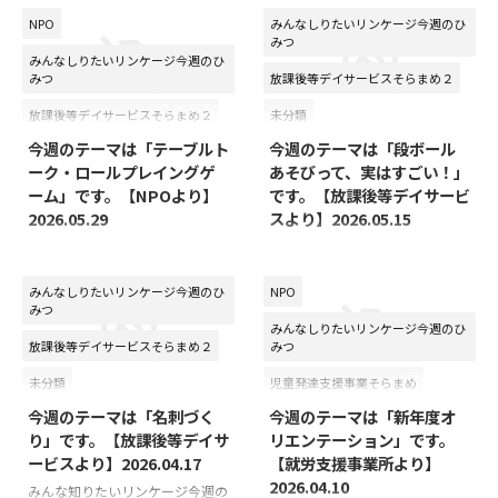
みんな知りたいリンケージ今週の
ひみつ ～放課後等デイサービス
NPO
みんなしりたいリンケージ今週のひ
みんな知りたいリンケージ今週の
みつ
より～ 今回のテーマは「ホワイ
ひみつ ～放課後等デイサービス
みんなしりたいリンケージ今週のひ
トボードの点から見える子どもた
より～ 今週のテーマは「50歳の
みつ
放課後等デイサービスそらまめ２
ちの世界」です。 ある日の活動
手習い。「朝三暮四」と「朝令暮
2026/5/27
2026/5/11
中、ホワイトボードに小さな点が
改」の間違いから学んだこと」で
放課後等デイサービスそらまめ２
未分類
ついていました。 大人が見る
す。 突然ですが、皆さんは「朝
今週のテーマは「テーブルト
今週のテーマは「段ボール
未分類
と、「ペンの跡かな」「ただの点
三暮四（ちょうさんぼし）」と
ーク・ロールプレイングゲ
あそびって、実はすごい！」
だね」と思ってしまうような小さ
「朝令暮改（ちょうれいぼか
ーム」です。【NPOより】
です。【放課後等デイサービ
な印です。 ところが子どもたち
い）」という四字熟語の意味を、
2026.05.29
スより】2026.05.15
は違いました。 「流れ星みた
正しく説明できますか？ 実は
い！」 「虫のたまごじゃな
みんな知りたいリンケージ今週の
みんな知りたいリンケージ今週の
私、50歳になった今になって、こ
い？」 「小さい島みたい！」
ひみつ ～NPOより～ 今週のテー
ひみつ ～放課後等デイサービス
の2つの言葉をずっとあべこべに
「宇宙にある星かな？」 同じも
マは「テーブルトーク・ロールプ
より～ 今週のテーマは「段ボー
覚えていたことに気がつきまし
みんなしりたいリンケージ今週のひ
NPO
みつ
のを見ているはずなのに、一人 ...
レイングゲーム」です。 今年も
ルあそびって、実はすごい！」で
た……！ いやはや、いくつになっ
みんなしりたいリンケージ今週のひ
街路樹のゆりの木に花が咲きまし
す。 さわやかな風が心地よく、
ても恥ずかしい勘違いはあるもの
放課後等デイサービスそらまめ２
みつ
た。 昨年は１本だけ花をつけて
新緑がきれいな季節になりまし
ですね。 せっかくなので、ここ
2026/4/14
2026/4/8
いましたが、今年はなんと３本
た。 新年度が始まって1か月が経
で簡単にそれぞれの意 ...
未分類
児童発達支援事業そらまめ
も。 一年に一度会える花に胸が
ち、子どもたちも少しずつ新しい
今週のテーマは「名刺づく
今週のテーマは「新年度オ
就労移行支援事業
躍りました。 別名チューリップ
環境に慣れ、毎日元気に過ごして
り」です。【放課後等デイサ
リエンテーション」です。
ツリーと言われるかわいらしさは
います。活動や遊びの中では、た
放課後等デイサービスそらまめ２
ービスより】2026.04.17
【就労支援事業所より】
健在です。 今回は子ど
くさんの笑顔や「できた！」の声
2026.04.10
もたちにとってのサードプレイス
が見られ、スタッフも嬉しい気持
みんな知りたいリンケージ今週の
未分類
相談支援事業