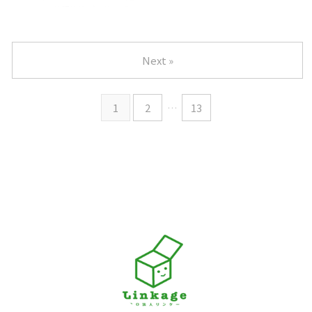
としての余暇を考えてみました。
ちでいっぱいです。 さて、先日こ
ひみつ ～放課後等デイサービス
みんな知りたいリンケージ今週の
...
どもたちと「段ボールあそび」を
より～ 今週のテーマは「名刺づ
ひみつ ～就労支援事業所より～
行いました。こどもたちの発想力
くり」です。 4月に入り、新し
今週のテーマは「新年度オリエン
は本当にすごくて、自分が思い描
い年度がスタートしました。はじ
テーション」です。 4月に入り、
Next »
く作品を迷いな ...
めのうちは新しい環境に少し緊張
就労移行支援事業所リンケージで
した様子の子どもたちでしたが、
も新年度がスタートしました。
最近ではそらまめでの活動に積極
春は環境が変わりやすく、気持ち
1
2
…
13
的に参加してくれています。少し
の面でも自然と区切りがつく季節
ずつ笑顔が増え、落ち着いて過ご
です。 入学や進学、就職など、利
せる時間が増えてきました。 新
用者さんそれぞれの生活にも新し
しく出会ったお友だちや職員との
い動きが生まれるこの時期に、私
関わりの中で、最初は距離をとっ
たちも一年の始まりを整えるた
て様子を見ていた子も、同じ遊び
め、4月1日にオリエンテーショ
を共有したり、声を掛け合ったり
ンを実施しました。 当日は、ま
する姿が見られるようになってい
ずスタッフ紹介から始まり、今年
ます。遊びの中で ...
度の体制やサポートの流れを丁寧
にお伝えしました。 続いて ...