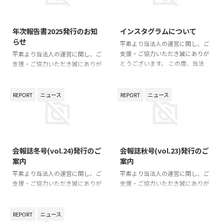
2026/4/17
2026/1/28
年次報告書2025発行のお知
インスタグラムについて
らせ
平素より当法人の運営に関し、ご
支援・ご協力いただき誠にありが
平素より当法人の運営に関し、ご
とうございます。 この度、当法
支援・ご協力いただき誠にありが
人のインスタグラムを3つの事業
とうございます。 年次報告書
部に分けての表記とさせていただ
2025が発行となりましたので、
きました。 インスタグラム（放
会報誌・年次報告書のページ よ
REPORT
ニュース
REPORT
ニュース
課後等デイサービスそらまめ）、
りご一読ください。 今後ともリ
インスタグラム（就労支援）、イ
ンケージをよろしくお願いいたし
ンスタグラム（児童発達支援そら
ます。
まめ）、それぞれの活動の様子な
2026/1/5
2025/10/3
どを投稿しております。 トップ
会報誌冬号(vol.24)発行のご
会報誌秋号(vol.23)発行のご
ページからそれぞれのインスタグ
案内
案内
ラムを見ることができます。 普
段の活動の様子や新しい情報など
平素より当法人の運営に関し、ご
平素より当法人の運営に関し、ご
を随時更新しております。ぜひご
支援・ご協力いただき誠にありが
支援・ご協力いただき誠にありが
覧ください。 &n ...
とうございます。 会報誌の第24
とうございます。 会報誌の第23
号（2026年冬号）が発行となり
号（2025年秋号）が発行となり
ましたので、会報誌・年次報告書
ましたので、会報誌・年次報告書
REPORT
ニュース