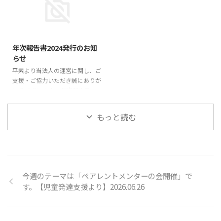
のページよりご一読ください。
のページよりご一読ください。
今後ともリンケージをよろしくお
今後ともリンケージをよろしくお
願いいたします。 会報誌
願いいたします。 会報
2025/4/2
vol.24（2026年1月5日発行）
誌vol.23（2025年10月1日発行）
年次報告書2024発行のお知
らせ
平素より当法人の運営に関し、ご
支援・ご協力いただき誠にありが
とうございます。 年次報告書
2024が発行となりましたので、
会報誌・年次報告書のページ よ
もっと読む
りご一読ください。 今後ともリ
ンケージをよろしくお願いいたし
ます。
今週のテーマは「ペアレントメンターの会開催」で
す。【児童発達支援より】2026.06.26