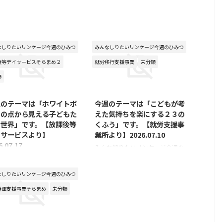
なしりたいリンケージ今週のひみつ
みんなしりたいリンケージ今週のひみつ
後等デイサービスそらまめ２
就労移行支援事業
未分類
類
2026/7/16
2026/7/7
週のテーマは「ホワイトボ
今週のテーマは「こどもが考
ドの点から見える子どもた
えた気持ちを楽にする２３の
の世界」です。【放課後等
くふう」です。【就労支援事
イサービスより】
業所より】2026.07.10
6.07.17
みんな知りたいリンケージ今週の
ひみつ ～就労移行支援事業より
な知りたいリンケージ今週の
～ 今週のテーマは「こどもが考
つ ～放課後等デイサービス
なしりたいリンケージ今週のひみつ
えた気持ちを楽にする２３のくふ
～ 今回のテーマは「ホワイ
う」についてです。 皆さんこん
ードの点から見える子どもた
発達支援事業そらまめ
未分類
にちは。 今日は、国立成育医療
世界」です。 ある日の活動
研究センターのホームページに掲
ホワイトボードに小さな点が
2026/6/25
載されている「こどもが考えた気
ていました。 大人が見る