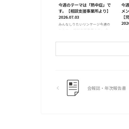
よね。体を動かす機会が少なくな
と、
今週のテーマは「熱中症」で
今
ると、筋肉が硬くなったり、疲れ
だね
す。【相談支援事業所より】
メ
がたまりやすくなったりすること
な印
2026.07.03
【
があります。 児童発達支援 そら
は違
202
みんなしりたいリンケージ今週の
まめ では、療育の中にストレッ
い！
ひみつ ～相談支援事業より～ 今
みん
チを取り入れ、お子さんが楽しみ
い？
週のテーマは「熱中症」です。 皆
ひみ
ながら体を動かせる時間を設けて
「宇
さんこんにちは。今年は梅雨らし
週の
います。 ストレッチは、筋肉や関
のを
い梅雨が続いていますが、いかが
メン
節をゆっ ...
お過ごしでしょうか。 昨年の6月
度か
は梅雨明けが早く（梅雨があった
の午
のかどうかもわからないくらいの
て、
猛暑でしたよね）、30度超え、35
先日
度超えの日が多くありました。し
ーの
かし今年は昨年に比べて気温が低
「ペ
会報誌・年次報告書
く、35度超えの猛暑日も6月1日の
催い
みだったようです。 雨の日が続く
ター
のも大変ですが、昨年の酷暑を思
さの
い出すと「梅雨が明けないでほし
た
い」とまで思ってしまいます。 さ
日も .
て、皆さんは ...