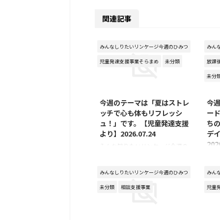
関連記事
みんなしりたいリンケージ今週のひみつ
みん
児童発達支援事業そらまめ
未分類
放課
未分
2026/7/24
今週のテーマは「夏はストレ
今
ッチで心も体もリフレッシ
ー
ュ！」です。【児童発達支援
ち
より】2026.07.24
デ
202
みんな知りたいリンケージ今週の
ひみつ ～児童発達支援より～ 今
みん
週のテーマは「夏はストレッチで
ひみ
みんなしりたいリンケージ今週のひみつ
みん
心も体もリフレッシュ！」です。
より
まだ7月だというのに、毎日のよ
トボ
未分類
相談支援事業
児童
うに猛暑が続くこの頃。暑い日が
ちの
続く夏は、外で遊ぶ時間が減り、
中、
2026/7/1
室内で過ごすことが多くなります
つい