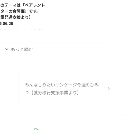
持ちを楽にする２３のくふう」を
「ペンの跡かな」「ただの点
週のテーマは「ペアレント
ご紹介したいと思います。 第５回
」と思ってしまうような小さ
ンターの会開催」です。
【コロナ×こどもアンケート】こ
です。 ところが子どもたち
児童発達支援より】
どもが考えた「気持ちを楽にする
いました。 「流れ星みた
6.06.26
23のくふう」｜国立成育医療研究
」 「虫のたまごじゃな
な知りたいリンケージ今週の
センター これは、コロナ禍の
」 「小さい島みたい！」
つ ～児童発達支援より～ 今
2021年2月19日～3月31日におこな
宙にある星かな？」 同じも
テーマは「ぐんまペアレント
った第5回コロナ×こどもアンケ
見ているはずなのに、一人 ...
ターの会開催」です。 今年
もっと読む
ート ...
ら児童発達支援では、水曜日
後を子育てサポートdayとし
様々な企画を行っています。
は、ぐんまペアレントメンタ
会の皆様にご協力いただき、
アレントメンターの会」を開
みんなしりたいリンケージ今週のひみ
たしました。ペアレントメン
つ【就労移行支援事業より】
とは、自らも発達に気がかり
ある子どもの子育てを経験し
保護者のことです。 この
..