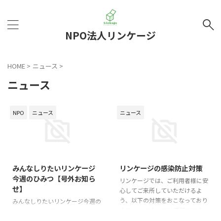
NPO法人リンケージ
HOME
>
ニュース
>
ニュース
NPO
ニュース
ニュース
2021/3/19
2020/12/4
みんなしりたいリンケージ
リンケージの感染防止対策
今週のひみつ【号外お知ら
リンケージでは、ご利用者様に安
せ】
心してご来所していただけるよ
う、以下の対策をおこなっており
みんなしりたいリンケージ今週の
ます。 ・スタッフは常時マスク
ひみつ、本日2回目の投稿は特別
を着用しています。 ・施設入口
号外です。 3月5日更新のみんな