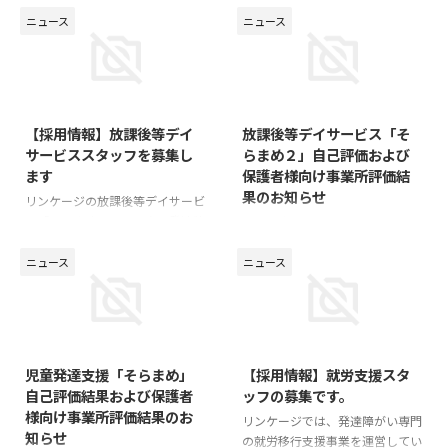
に手指消毒用アルコールを設置
しりたいリンケージ今週のひみつ
ニュース
ニュース
し、入室前の手指消毒を行ってい
【NPOより】でお伝えしました
ます。 ・施設内は常時換気をし
「世界自閉症啓発デー」（World
ています。 ・始業前、面談等の
Autism Awareness Day）に合わせ
使用後に室内清掃を行っていま
2019/1/30
2019/1/30
て行いましたオンラインセミナー
す。 ・検温に関し、スタッフは
の動画がYouTubeにて公開されま
【採用情報】放課後等デイ
放課後等デイサービス「そ
出勤前に実施し、ご利用者様は入
した。 以下のリンクから
サービススタッフを募集し
らまめ２」自己評価および
室前にお願いしています。 ・ス
YouTubeで見られますので、ぜひ
ます
保護者様向け事業所評価結
タッフが勤務中に体調不良を感じ
ご覧ください。 （4月8日までの
果のお知らせ
た場合は、すぐに退出するように
限定公開ですのでお見逃しなく）
リンケージの放課後等デイサービ
しています。 ご利用の皆様に
世界自閉症啓発デー・発達障害啓
ス「そらまめ」では、主に発達障
昨年は大変お世話になりました。
は、マスク着用と入室時の手指消
発週間INぐんま オンラインセミ
がいをお持ちのお子さん（小学生
本年もお子様の健やかな成長をお
毒・検温 ...
ナー｜障害政策課｜群 ...
から高校生）への療育を行ってい
手伝いできるよう頑張ってまいり
ニュース
ニュース
ます。 お子さんたちメンバー
ます。 どうぞよろしくお願いし
が、できるだけ自立的に活動して
ます。 さて、昨年実施しました放
いただけるよう、構造化などの工
課後等デイサービス「そらまめ
2019/1/30
2017/5/22
夫を用いながら、 あふれるアイ
２」の自己評価結果と保護者様向
デアや情熱を、療育に注ぎ込んで
け事業所評価結果をお伝えしま
児童発達支援「そらまめ」
【採用情報】就労支援スタ
くれる方を募集しています。
す。 自己評価結果は、放課後等
自己評価結果および保護者
ッフの募集です。
◇特にお越しいただきたい方の
デイサービス「そらまめ２」のス
様向け事業所評価結果のお
タイプとしては、、、 「どれか
リンケージでは、発達障がい専門
タッフに対して行ったアンケート
知らせ
一つでも」下記にあげた素晴らし
の就労移行支援事業を運営してい
をまとめたものです。 保護者様