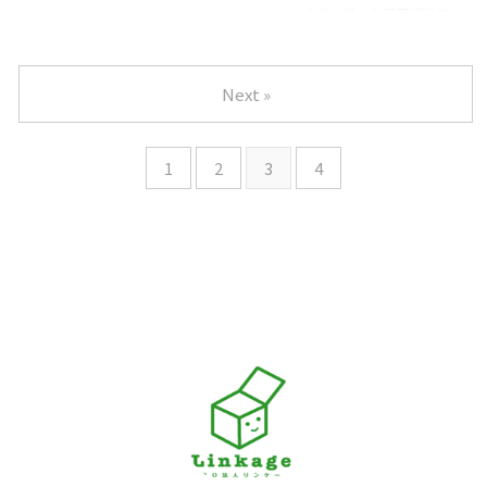
い能力をお持ちの方いらっしゃい
ます。 作業体験や自己理解講座
向け事業所評価結果は、ご利用の
昨年は大変お世話になりました。
ましたらリンケージに向いてらっ
等を通して、自分の得意や長所を
お子様の保護者様に「そらまめ
本年もお子様の健やかな成長をお
しゃるので、 是非、ご応募いた
知り、 さまざまな選択肢の中か
２」の評価を記入していただいた
手伝いできるよう頑張ってまいり
だければと存じます ...
ら、自分にあった働き方を選ぶプ
アンケートをまとめたものです。
ます。 どうぞよろしくお願いし
Next »
ロセスをお手伝いしています。
ご協力いただいた保護者の皆様、
ます。 さて、昨年実施しました
これまでも男性女性問わず、多く
...
児童発達支援「そらまめ」の自己
の若者が自分らしさを活かした働
評価結果と保護者様向け事業所評
き方を選び、 企業から信頼され
1
2
3
4
価結果をお伝えします。 自己評
て働いています。 今回は、講座
価結果は、児童発達支援「そらま
（自己理解、ストレスマネジメン
め」のスタッフに対して行ったア
ト、マナー）を通して、 自己理
ンケートをまとめたものです。
解を深めていただく支援員を募集
保護者様向け事業所評価結果は、
しています。 詳しくは、ハロー
ご利用のお子様の保護者様に「そ
ワークのインターネットサービス
らまめ」の評価を記入していただ
にアクセスし、 下記の求人番号
いたアンケートをまとめたもので
...
す。 ご協力いただいた保護者の
皆様、ありがとうございま ...